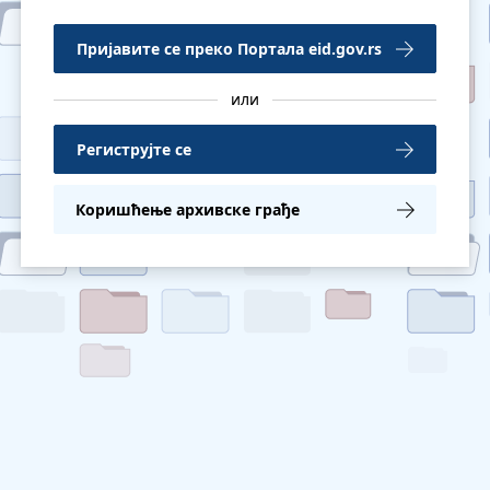
Пријавите се преко Портала eid.gov.rs

или
Региструјте се

Коришћење архивске грађе
